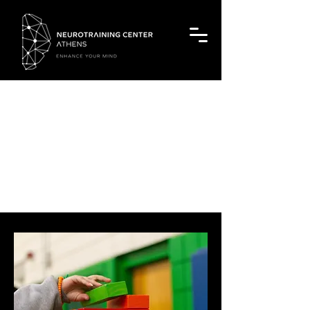
Νευροανάδραση
για Παιδιά & Εφήβους